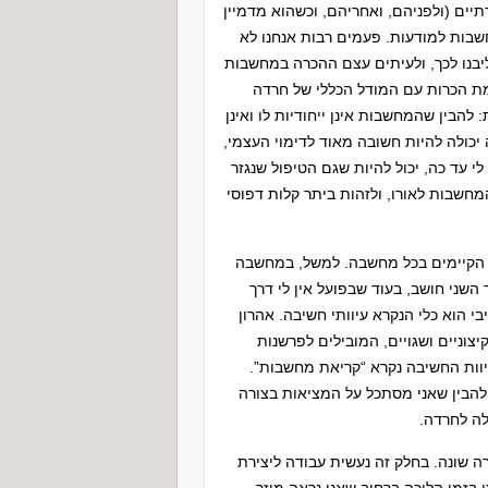
ים (ולפניהם, ואחריהם, וכשהוא מדמיין
בות למודעות. פעמים רבות אנחנו לא
בנו לכך, ולעיתים עצם ההכרה במחשבות
מת הכרות עם המודל הכללי של חרדה
הבין שהמחשבות אינן ייחודיות לו ואינן
יכולה להיות חשובה מאוד לדימוי העצמי,
 עד כה, יכול להיות שגם הטיפול שנגזר
המחשבות לאורו, ולזהות ביתר קלות דפוסי
ם הקיימים בכל מחשבה. למשל, במחשבה
שני חושב, בעוד שבפועל אין לי דרך
י הוא כלי הנקרא עיוותי חשיבה. אהרון
צוניים ושגויים, המובילים לפרשנות
יוות החשיבה נקרא “קריאת מחשבות”.
להבין שאני מסתכל על המציאות בצורה
לה לחרדה.
 שונה. בחלק זה נעשית עבודה ליצירת