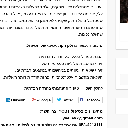
דפוסי חשיבה פחות קודרים ויותר ריאליים. לדוגמא, אם חשבתי
ואנשים מסתכלים עלי וצוחקים, אלמד להעלות השערות נוספו
עלי, אני מרגיש ככה כיוון שאני מודע מאוד לעצמי, אבל ההרגשה
שמסתכלים על התיק שקניתי לא מזמן כי הוא ממש יפה” וכן הל
שההסתברות שהמחשבות המאיימות שלו נכונה נמוכה יותר מ
שהעלה נכונות.
סיכום הנעשה בחלק הקוגניטיבי של הטיפול:
הבנת המודל הכללי של חרדה חברתית
זיהוי מחשבות שליליות ספציפיות שלי.
זיהוי שגיאות ועיוותים במחשבותי בנושאים חברתיים.
העלאת מחשבות אלטרנטיביות, פחות קודרות ויותר ריאליות.
לחלק השני – טיפול התנהגותי בחרדה חברתית
LinkedIn
Google+
Twitter
Facebook
מתעניינים בטיפול CBT? צרו קשר:
yaellevk@gmail.com
053-4213111
אם איני זמינה טלפונית, נא לשלוח וואטסאפ או 