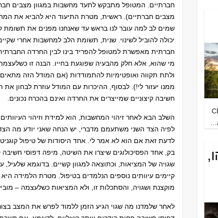
חברתיים. המטופל מתבקש לתעד מחשבות במגוון מצבים חברתי
מצבים חברתיים). ראשית, מטרת התיעוד היא להביא את המחש
שמים לב למה עובר לנו בראש עד שאנחנו מפנים את תשומת לי
יכולה להוביל לשינוי. שנית, תשומת הלב למחשבות אחרי שקיי
חברתית מאפשרת למטופל להפריד בינו לבין החרדה החברתית: ל
מי שהוא, אלא חלק מהבעיה שפוגעת בחייו. הבנה זו כשלעצמה 
ולתת תקווה ואופטימיות להתמודדות (אם המודל הזה מתאים לי
ממנו יעזור לי!). לבסוף, ההיכרות עם המודל עוזרת לבחון את 
חשיבה קיצוניים שמייצרים את החרדה ואינם בהכרח נכונים.
CB
השלב הבא לאחר זיהוי המחשבות, הוא למידת וזיהוי העיוותי
א…
לפיה הצד השני משתעמם מדברי, יש הנחה שאני יודע מה הצד ה
לדעת זאת אם הוא לא אמר לי. אחד היסודות של טיפול קוגניטיב
,
בק, אחד הפסיכולוגים שיצרו את השיטה, מיפה דפוסי חשיבה קי
שגויה של המציאות, וכתוצאה למגוון קשיים. בדוגמא שלעיל, ע
קיימים עיוותים נוספים הנלמדים בטיפול. מטרת הלמידה היא 
מוקצנת ושגויה, והסתכלות זו, ולא המציאות כשלעצמה – מובי
לאחר שלמדנו מה שגוי הגיע הזמן ללמוד לפרש את המצב בצורה