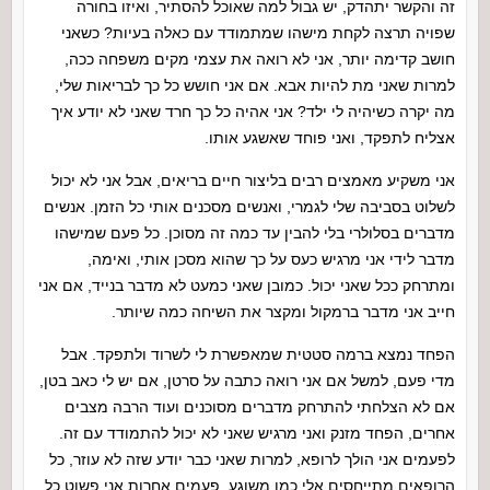
זה והקשר יתהדק, יש גבול למה שאוכל להסתיר, ואיזו בחורה
שפויה תרצה לקחת מישהו שמתמודד עם כאלה בעיות? כשאני
חושב קדימה יותר, אני לא רואה את עצמי מקים משפחה ככה,
למרות שאני מת להיות אבא. אם אני חושש כל כך לבריאות שלי,
מה יקרה כשיהיה לי ילד? אני אהיה כל כך חרד שאני לא יודע איך
אצליח לתפקד, ואני פוחד שאשגע אותו.
אני משקיע מאמצים רבים בליצור חיים בריאים, אבל אני לא יכול
לשלוט בסביבה שלי לגמרי, ואנשים מסכנים אותי כל הזמן. אנשים
מדברים בסלולרי בלי להבין עד כמה זה מסוכן. כל פעם שמישהו
מדבר לידי אני מרגיש כעס על כך שהוא מסכן אותי, ואימה,
ומתרחק ככל שאני יכול. כמובן שאני כמעט לא מדבר בנייד, אם אני
חייב אני מדבר ברמקול ומקצר את השיחה כמה שיותר.
הפחד נמצא ברמה סטטית שמאפשרת לי לשרוד ולתפקד. אבל
מדי פעם, למשל אם אני רואה כתבה על סרטן, אם יש לי כאב בטן,
אם לא הצלחתי להתרחק מדברים מסוכנים ועוד הרבה מצבים
אחרים, הפחד מזנק ואני מרגיש שאני לא יכול להתמודד עם זה.
לפעמים אני הולך לרופא, למרות שאני כבר יודע שזה לא עוזר, כל
הרופאים מתייחסים אלי כמו משוגע. פעמים אחרות אני פשוט כל