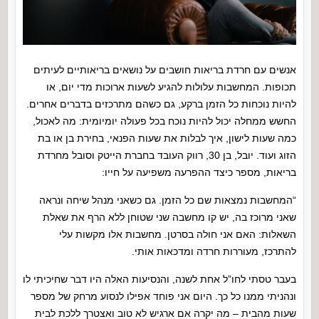
אנשים עם חרדת בריאות חושבים על נושאים בריאותיים לעיתים
תכופות. המחשבות עלולות להגיע לשעות ארוכות מדי יום, או
להיות נוכחות כל הזמן ברקע, גם כשהם מתרכזים בדברים אחרים.
החשש ממחלה יכול להיות נוכח בכל פעולה יומיומית: מה לאכול,
כמה שעות לישון, איך לבלות את שעות הפנאי, בחירת בן או בת
הזוג ועוד. יובל, בן 30, רווק העובד בחברת הייטק וסובל מחרדת
בריאות, מספר כיצד ההפרעה משפיעה על חייו:
“המחשבות נמצאות שם כל הזמן. גם כשאני מנהל שיחה ונראה
שאני מרוכז בה, יש קו מחשבה שני שטוחן ללא הרף את שאלת
השאלות: האם אני חולה בסרטן. מחשבות אלו מקשות עלי
להתרכז, מעוררות חרדה ומדכאות אותי.
בעבר טסתי לחו”ל אחת לשנה, והנסיעות האלה היו דבר שחיכיתי לו
ונהניתי ממנו כל כך. היום אני פוחד אפילו לנסוע מרחק של מספר
שעות מהבית – מה יקרה אם ארגיש לא טוב ואצטרך ללכת לבית