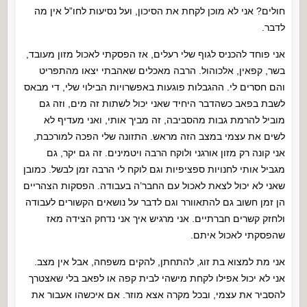
חולים? אני לא מוכן לקחת את הסיכון, ועל נסיעות לחו”ל אין מה
לדבר.
אני פוחד להכניס לגוף שלי רעלים, אז הפסקתי לאכול מזון מעובד,
בשר, קפאין, אלכוהול. הרבה מאכלים שאהבתי יצאו מהתפריט
והם חסרים לי. ההגבלות פוגעות באפשרויות הבילוי שלי, די מבאס
לשבת בפאב כשהדבר היחיד שאני יכול לשתות זה מים, וזה גם
מוביל להרמת גבות מהסביבה, זה מביך אותי, ואני מעדיף לא
לשים את עצמי במצב הזה מראש. התזונה שלי הפכה למורכבת,
אני קונה רק מזון אורגני ולוקח הרבה ויטמינים. זה גם יקר, גם
מגביל אותי לחנויות ספציפיות וגם לוקח לי הרבה זמן לבשל. כמובן
שאני לא יכול לצאת לאכול עם החבר’ה בעבודה. הפסקות הצהריים
הן זמן חשוב גם להתאוורר וגם לדבר על נושאים הקשורים לעבודה
ולחזק קשרים חברתיים. אני מרגיש איך אני נדחק הצידה מאז
שהפסקתי לאכול איתם.
אני מת למצוא בת זוג, להתחתן, להקים משפחה, אבל אין מצב.
אני לא יכול אפילו לקחת מישהי לבית קפה או לפאב בלי שאצטרך
להסביר את עצמי, ובכל מקרה אצא מוזר. אם איכשהו אעבור את