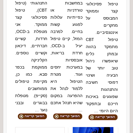
במחשבות
התנהגותי (טיפול
טיפול פסיכולוגי
טורדניות או
CBT), טיפול
קצר וממוקד
כפייתיות עלולות
פסיכולוגי קצר
המבוסס על
לפגוע קשות
ממוקד. אני
מחקרים
בחיים. למרבה
מטפלת ב-OCD,
אינטנסיביים.
המזל, קיים טיפול
חרדות, קשיים
טיפול CBT
יעיל ב-OCD,
חברתיים, דיכאון
מתמקד בהווה
חרדת בריאות,
וקשיים נוספים.
ובמתן כלים
אובססיות
הקליניקה
שיאפשרו ניהול
במערכות יחסים
ממוקמת בכפר
טוב יותר של
ועוד. מטרת
סבא. כמו כן,
הבעיה ושינוי
הטיפול היא
מקיימת טיפולים
דפוסי חשיבה
ללמוד לנהל את
ממוחשבים
והתנהגות
ההפרעה במקום
(סקייפ). מטפלת
שפוגעים באיכות
שהיא תנהל אתכם
בבוגרים ובבני
חייכם ובתפקוד
…
נוער …
היום היומי …