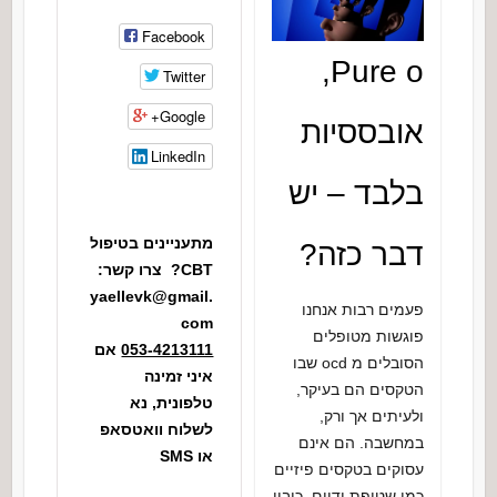
Facebook
Pure o,
Twitter
Google+
אובססיות
LinkedIn
בלבד – יש
מתעניינים בטיפול
דבר כזה?
CBT? צרו קשר:
yaellevk@gmail.
פעמים רבות אנחנו
com
פוגשות מטופלים
053-4213111
אם
הסובלים מ ocd שבו
איני זמינה
הטקסים הם בעיקר,
טלפונית, נא
ולעיתים אך ורק,
לשלוח וואטסאפ
במחשבה. הם אינם
או SMS
עסוקים בטקסים פיזיים
כמו שטיפת ידיים, כיבוי