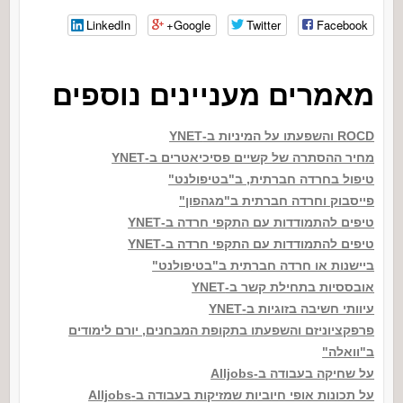
LinkedIn
Google+
Twitter
Facebook
מאמרים מעניינים נוספים
ROCD והשפעתו על המיניות ב-YNET
מחיר ההסתרה של קשיים פסיכיאטרים ב-YNET
טיפול בחרדה חברתית, ב"בטיפולנט"
פייסבוק וחרדה חברתית ב"מגהפון"
טיפים להתמודדות עם התקפי חרדה ב-YNET
טיפים להתמודדות עם התקפי חרדה ב-YNET
ביישנות או חרדה חברתית ב"בטיפולנט"
אובססיות בתחילת קשר ב-YNET
עיוותי חשיבה בזוגיות ב-YNET
פרפקציוניזם והשפעתו בתקופת המבחנים, יורם לימודים
ב"וואלה"
על שחיקה בעבודה ב-Alljobs
על תכונות אופי חיוביות שמזיקות בעבודה ב-Alljobs