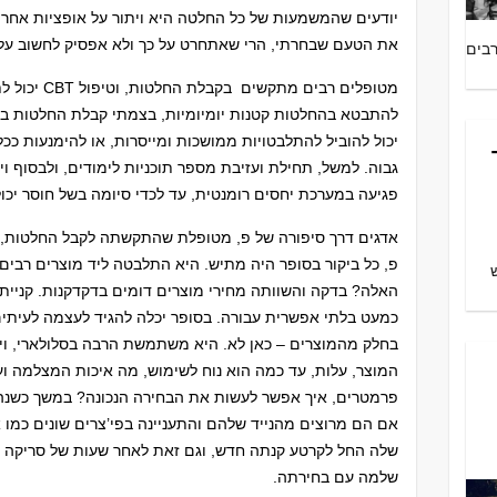
יודעים שהמשמעות של כל החלטה היא ויתור על אופציות אחרות,
את הטעם שבחרתי, הרי שאתחרט על כך ולא אפסיק לחשוב על
רבים
מטופלים רבים מ
להתבטא בהחלטות קטנות יומיומיות, בצמתי קבלת החלטות בח
יכול להוביל להתלבטויות ממושכות ומייסרות, או להימנעות 
גבוה. למשל, תחילת ועזיבת מספר תוכניות לימודים, ולבסוף וי
פגיעה במערכת יחסים רומנטית, עד לכדי סיומה בשל חוסר יכו
אדגים דרך סיפורה של פ, מטופלת שהתקשתה לקבל החלטות, כי
פ, כל ביקור בסופר היה מתיש. היא התלבטה ליד מוצרים רבים:
ש
האלה? בדקה והשוותה מחירי מוצרים דומים בדקדקנות. קניית
כמעט בלתי אפשרית עבורה. בסופר יכלה להגיד לעצמה לעית
בחלק מהמוצרים – כאן לא. היא משתמשת הרבה בסלולארי, וי
המוצר, עלות, עד כמה הוא נוח לשימוש, מה איכות המצלמה ועו
פרמטרים, איך אפשר לעשות את הבחירה הנכונה? במשך כשנה
אם הם מרוצים מהנייד שלהם והתעניינה בפי’צרים שונים כמו 
שלה החל לקרטע קנתה חדש, וגם זאת לאחר שעות של סריקה בא
שלמה עם בחירתה.