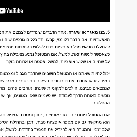
5. בנו מאגר או שיגרה.
אחד הדברים שעוזרים לצמצם את המב
האפשרויות. אם הדבר רלוונטי, קבעו יחד כללים גורפים שיהיו
להתעלם מראש מכל האופציות פרט לשלוש בהחלטות יומיומיות.
כשאפשר לעשות זאת. למשל, אם המטופל נמנע מאכילה בחוץ בש
על שתיים או שלוש אופציות, למשל: פסטה או ארוחת בוקר.
יכול להיות שאתם או המטופל חושבים שהדבר מגביל ומצמצם. 
במידה זו או אחרת. אנחנו בוחרים פעילות ספורטיבית מבלי שני
שנמצאים סביבנו. הולכים למקומות שאנחנו אוהבים ונהיננו מה
נוסעים באותה הדרך לעבודה. יש פעמים שאנו מגוונים, אך יש ג
ההחלטות.
אם המטופל פותח יותר מדי אופציות, יתכן ומטרת הטיפול תהי
הוא מתקשה גם עם מספר אופציות סביר, יתכן ובתחילת הטיפול
שלב זמני, והמטרה היא להגדיל את המנעד בהדרגה. למשל, אם 
מצליח לבחור מה ללבוש, נגביל את האופציות לשתי אפשרויות 