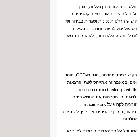
טות. הנקודות הן כלליות, וצריך
יכול להיות באוריינטציה קוגניטיבית
שיש החלטות נכונות ושגויות בבירור ועלי
יפול יכול להיות התנהגותי בעיקרו
ת לתחושה הלא נוחה, ולא אמונותיו של
הבינו מה נמצא בבסיס הקושי: פחד מחרטה, חלק מ-OCD, חוסר
תאים. במאמר זה אתייחס לשתי הרצאות
בנושא קבלת החלטות. הן, וספרו של דניאל כהנמן: thinking fast, thinking slow נותנים בסיס טוב
לטעמי הן מסכמות את הנושא היטב,
ואלא אם אתם רוצים להתעמק בנושא, די בהן. מיטיבי הלכת מוזמנים לקרוא על maximizers
satisfi . במידה והקושי הוא חלק מהפרעה כמו OCD או דיכאון, כמובן שהפסיכו-אד צריך להתייחס
החלטות.
טופל על התנהגויות היכולות ליצור או