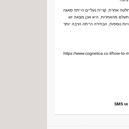
חלטה אחרת, קניית נעליים הייתה סאגה
תעלם מהאחרות. היא אכן מצאה זוג
בה, וכשהיא לא הרגישה שהיא חייבת לבדוק ב-7-8 חנויות נוספות, הבחירה הייתה הרבה יותר
פלים שכתבתי בעבר יחד עם ד”ר דני דרבי: https://www.cognetica.co.il/how-to-make-
SMS