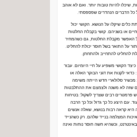
 שיכלו להיות טובות יותר. ואם לא אוהב
 כל הדברים הנהדרים שפספסתי.
תקשים בקבלת החלטות, וטיפול CBT יכול לתת כלים שיקלו על הנושא. הקושי יכול
יים או בשניהם. קושי בקבלת החלטות
ככל האפשר מקבלת החלטות, גם כשהמחיר
תור על התואר בשל חוסר יכולת להחליט.
לת להחליט להתחייב ולהתחתן.
צד הקושי משפיע על חיי היומיום. עבור
 כדאי לקנות את דגני הבוקר האלה או
 מכשיר סלולארי חדש הייתה משימה
ים שזה לא משנה ולצמצם את ההתלבטות
ש פרמטרים רבים שצריך לשקול: בטיחות
ד. עם היצע כל כך גדול וכל כך הרבה
 היא קראה רבות בנושא, שאלה אנשים
איכות המצלמה בנייד שלהם. רק כשהנייד
ינטרנט, וכשהיא חשה חוסר נוחות ואינה