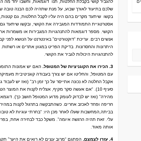
ם
להגביר קושי בקבלת החלטות, תנו דוגמאות, וחשבו יחד מה הו
שלכם בתיעוד לאורך שבוע, על מנת שתהיה לכם הבנה טובה של
בקשו שיתעד מקרים בהם היה עליו לקבל החלטות, גם קטנות, וכ
אסטרטגיית התמודדות המגבירה את הקושי, ובקשו שיתעד ג
הקושי. מספר דוגמאות להתנהגויות המגבירות או משמרות את 
אנשים רבים. עריכת “דוקטורטים” באינטרנט על הנושא לפני 
היתרונות והחסרונות. בדיקת הפריט במגוון אתרים או רשתות.
להתנהגויות היכולות לגביר את הקושי.
3. הכירו את הקוגניציות של המטופל.
האם יש אמונות התומכ
עם המטופל, והחליטו אם יש צורך בעבודה קוגניטיבית מעמיקה. 
אקבל החלטה לא נכונה אתייסר על כך זמן רב” (ואז יש לעבוד 
סעיף 10)
. “אם אעשה סקר מקיף, אצליח לקנות את המוצר הטוב
מהירה” (ואז יש לבדוק לעומק מדוע המטופל חושב כך). דוגמא 
חריפה ופחד לאכזב אחרים. כשהתבקשה בתרגול לקנות במהירות
בביתה,המחשבות שעלו לאחר מכן היו: “בחרתי עוגיות לא טובות
עלי. זאת תהיה הרגשה איומה”. משקל כבד לבחירה אחת, בפ
אותה מאוד.
4. עזרו לצמצם.
הפתגם “מרוב עצים לא רואים את היער” תקף