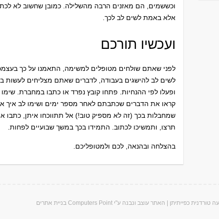
וכששמים, הם מאזנים הרבה מהשלילה. כמובן שחשוב לא לכתוב
אלא באמת לשים לב לכך.
ועכשיו תורכם
לפני שאתם שולחים מטופלים למשימה, התאמנו על כך בעצמכם
לשים לב להישגים בעבודה, לדברים שאתם מצליחים לעשות בי
ופעלו לפי ההנחיות. פתחו קובץ נפרד או כתבו במחברת. שימו
קראו את הדברים שכתבתם לאחר מספר ימים ושימו לב איך א
שמחבלות בכך (זה לא מספיק טוב!) אל תתווכחו איתן, כתבו או
תרצו, ותמשיכו לכתוב. התמידו בכך במשך שבועיים לפחות.
בהצלחה ובהנאה, לכם ולמטופליכם.
ה טורדנית כפייתית
ן |
האתר עוצב ונבנה ע"י
Computers Point
בניית אתרים