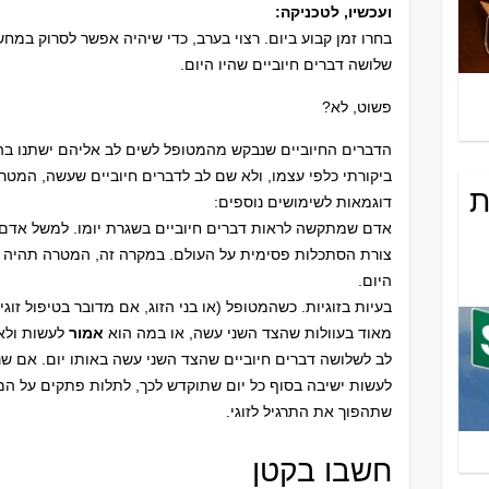
ועכשיו, לטכניקה:
בחרו זמן קבוע ביום. רצוי בערב, כדי שיהיה אפשר לסרוק במח
שלושה דברים חיוביים שהיו היום.
פשוט, לא?
הדברים החיוביים שנבקש מהמטופל לשים לב אליהם ישתנו בה
ביקורתי כלפי עצמו, ולא שם לב לדברים חיוביים שעשה, המטר
ת
דוגמאות לשימושים נוספים:
צורת הסתכלות פסימית על העולם. במקרה זה, המטרה תהיה ל
היום.
בעיות בזוגיות. כשהמטופל (או בני הזוג, אם מדובר בטיפול זו
מאוד בעוולות שהצד השני עשה, או במה הוא
אמור
לעשות ולא
לב לשלושה דברים חיוביים שהצד השני עשה באותו יום. אם שנ
לעשות ישיבה בסוף כל יום שתוקדש לכך, לתלות פתקים על המק
שתהפוך את התרגיל לזוגי.
חשבו בקטן