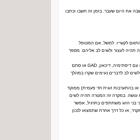
שבה את היום שעבר. בזמן זה חשבו וכתבו
תאם לקשייו. למשל, אם המטופל
ה תהיה לעצור ולשים לב אליהם. מספר
אדם שמתקשה לראות דברים חיוביים בשגרת יומו. למשל אדם עם דיסתימיה, דיכאון, GAD או סתם
שים לב לדברים נעימים שקרו במהלך
גי או בהתערבות זוגית חד פעמית) ממוקד
 עושה. במקרה זה המטרה תהיה לשים
י בני הזוג משתתפים בתרגיל, אפשר
רר, או כל דרך אחרת שתמצאו לנכון