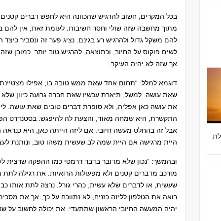
בכל המקרים, חשוב להדגיש שהכוונה היא לחפש דברים קטנים
מתוך מחשבה שזה שולי וחסר חשיבות. לעומת זאת, אין להם בע
להם משקל גדול ולהרגיש רע בגינם. נציג פער זה ונסביר כיצד
לשים פוקוס על החיוב, וכתוצאה, להרגיש טוב יותר. כמובן שזה 
אך שזה לא יהיה העיקר.
דוגמא למלל: “תחום אחד שאת ממש טובה בו, אפילו מצטיינת, 
שאת עושה. למשל, תיארת עכשיו שאת חברה גרועה כיוון שלא 
את עושה כאן אפליה, ולא סופרת דברים טובים שאת עושה. לי 
התקשרת, היא שמחה מאוד, והצעת לה להיפגש. בסטנדרט הפני
אבל זה בהחלט מעשה חיובי. אם ליזה הייתה כאן, היא כנראה 
לת
היית מרגישה אם היית שמה לב שעשית משהו טוב, ונותנת לעצמ
ובהמשך: “נכון שלא מדובר בדבר דרמטי כמו ההפקה שרצית לעש
מורכב מדברים קטנים ולא מפעולות הרואיות. את רגילה לתת מ
שעשית, או לדברים שלא עשית, כהרי גורל. נרצה לתת אותו כבוד
רואה את הטלפון לליזה כזניח, לא נתווכח על כך, אך את מסכימ
יהיה המעשה החיובי הראשון שתתעדי. את יכולה לחשוב על שני