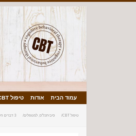
עמוד הבית
אודות
טיפול CBT
טיפול CBT
סיביתכל'ס, למטפלים
3 דברים חיוביים