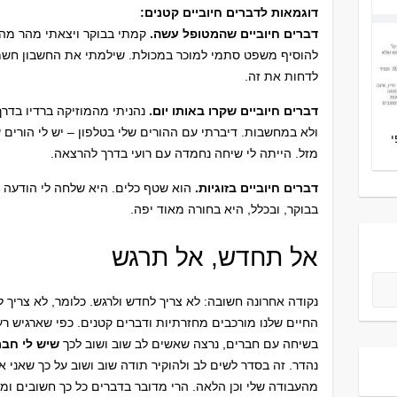
דוגמאות לדברים חיוביים קטנים:
דברים חיוביים שהמטופל עשה.
קמתי בבוקר ויצאתי מהר מהמ
להוסיף משפט סתמי למוכר במכולת. שילמתי את החשבון חשמ
לדחות את זה.
דברים חיוביים שקרו באותו יום.
נהניתי מהמוזיקה ברדיו בדר
ולא במחשבות. דיברתי עם ההורים שלי בטלפון – יש לי הורים ש
מזל. הייתה לי שיחה נחמדה עם רועי בדרך להרצאה.
דברים חיוביים בזוגיות.
הוא שטף כלים. היא שלחה לי הודעה 
בבוקר, ובכלל, היא בחורה מאוד יפה.
אל תחדש, אל תרגש
נקודה אחרונה חשובה: לא צריך לחדש ולרגש. כלומר, לא צריך ל
החיים שלנו מורכבים מחזרתיות ודברים קטנים. כפי שארגיש רע
בשיחה עם חברים, נרצה שאשים לב שוב ושוב לכך
שיש לי חבר
נהדר. זה בסדר לשים לב ולהוקיר תודה שוב ושוב על כך שאני א
מהעבודה שלי וכן הלאה. הרי מדובר בדברים כל כך חשובים ומ