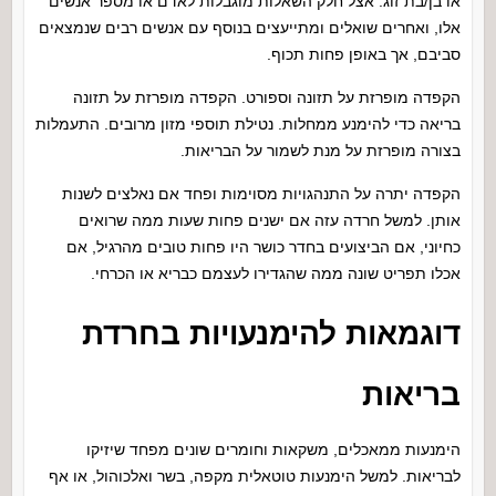
או בן/בת זוג. אצל חלק השאלות מוגבלות לאדם או מספר אנשים
אלו, ואחרים שואלים ומתייעצים בנוסף עם אנשים רבים שנמצאים
סביבם, אך באופן פחות תכוף.
הקפדה מופרזת על תזונה וספורט. הקפדה מופרזת על תזונה
בריאה כדי להימנע ממחלות. נטילת תוספי מזון מרובים. התעמלות
בצורה מופרזת על מנת לשמור על הבריאות.
הקפדה יתרה על התנהגויות מסוימות ופחד אם נאלצים לשנות
אותן. למשל חרדה עזה אם ישנים פחות שעות ממה שרואים
כחיוני, אם הביצועים בחדר כושר היו פחות טובים מהרגיל, אם
אכלו תפריט שונה ממה שהגדירו לעצמם כבריא או הכרחי.
דוגמאות להימנעויות בחרדת
בריאות
הימנעות ממאכלים, משקאות וחומרים שונים מפחד שיזיקו
לבריאות. למשל הימנעות טוטאלית מקפה, בשר ואלכוהול, או אף