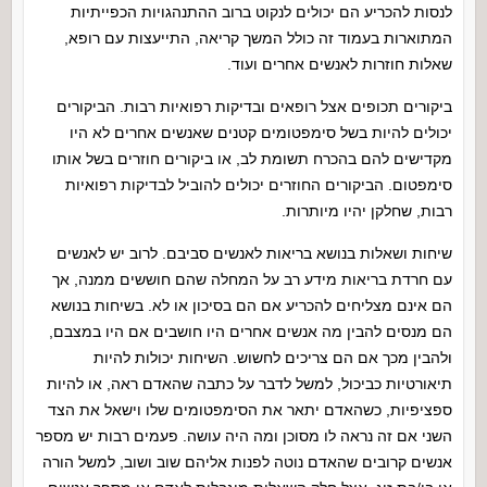
לנסות להכריע הם יכולים לנקוט ברוב ההתנהגויות הכפייתיות
המתוארות בעמוד זה כולל המשך קריאה, התייעצות עם רופא,
שאלות חוזרות לאנשים אחרים ועוד.
ביקורים תכופים אצל רופאים ובדיקות רפואיות רבות. הביקורים
יכולים להיות בשל סימפטומים קטנים שאנשים אחרים לא היו
מקדישים להם בהכרח תשומת לב, או ביקורים חוזרים בשל אותו
סימפטום. הביקורים החוזרים יכולים להוביל לבדיקות רפואיות
רבות, שחלקן יהיו מיותרות.
שיחות ושאלות בנושא בריאות לאנשים סביבם. לרוב יש לאנשים
עם חרדת בריאות מידע רב על המחלה שהם חוששים ממנה, אך
הם אינם מצליחים להכריע אם הם בסיכון או לא. בשיחות בנושא
הם מנסים להבין מה אנשים אחרים היו חושבים אם היו במצבם,
ולהבין מכך אם הם צריכים לחשוש. השיחות יכולות להיות
תיאורטיות כביכול, למשל לדבר על כתבה שהאדם ראה, או להיות
ספציפיות, כשהאדם יתאר את הסימפטומים שלו וישאל את הצד
השני אם זה נראה לו מסוכן ומה היה עושה. פעמים רבות יש מספר
אנשים קרובים שהאדם נוטה לפנות אליהם שוב ושוב, למשל הורה