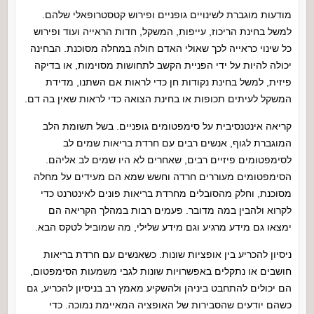
מודעות מוגברת לשינויים גופניים ופירוש קטסטרופאלי שלהם.
למשל בחינת הריכוז, עייפות, המשקל, חדות הראייה ועוד ופירוש
כל שינוי כראייה לכך שאולי האדם חולה במחלה מסוכנת. הבחינה
יכולה להיות על ידי הפניית הקשב לתחושות מסוימות, או בדיקה
פיזית, למשל בחינת נקודות חן כדי לראות אם השתנו, מדידת
המשקל לעיתים תכופות או בחינת הצואה כדי לראות שאין בה דם.
קריאה אינטנסיבית על סימפטומים גופניים. בשל תשומת הלב
המוגברת לגוף, אנשים רבים עם חרדת בריאות שמים לב
לסימפטומים פיזיים רבים, שאחרים לא היו שמים לב אליהם.
הסימפטומים מעוררים חרדה וחשש שמא הם מעידים על מחלה
מסוכנת, וחלק מהסובלים מחרדת בריאות פונים לאינטרנט כדי
לקרוא ולהבין במה מדובר. פעמים רבות במהלך הקריאה הם
ימצאו גם מידע מרגיע וגם מידע שלילי, מה שמוביל לטקס הבא.
ניסיון להכריע בין אופציות שונות. כשאנשים עם חרדת בריאות
חושבים או נתקלים באפשרויות שונות לגבי משמעות הסימפטום,
הם יכולים להתחבט ביניהן ולהשקיע מאמץ רב בניסיון להכריע, גם
כשהם יודעים שהסבירות של האופציה המאיימת נמוכה. כדי