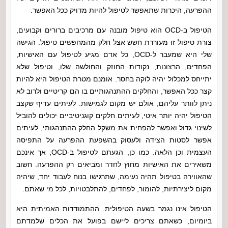
ההפרעה, היכרות שתאפשר לטיפול להיות מדויק ככל האפשר.
הטיפול ב-OCD הוא טיפול מובנה עם מרכיבים ברורים וקבועים,
צורת טיפול זו מעוררת חשש אצל חלק מהמחפשים טיפול. הגישה
שלי היא שמעבר ל-OCD, כל אדם מגיע לטיפול עם האישיות,
הפחדים, הרצונות, נקודות החוזק והחולשה שלו, וטיפול שלא
יתייחס למכלול יהיה לוקה בחסר. אומנם מטרת הטיפול היא להיות
קצר ככל האפשר, והחלקים ההתנהגותיים בו הם קריטיים ולרוב לא
ניתן לוותר עליהם, אולם יש מקום לגמישות. לעיתים עדיף שקצב
הטיפול יהיה יותר איטי, לעיתים חלקים קוגניטיביים יכולים להוביל
לשינוי גדול ואפשר להפחית את משקל החלק ההתנהגותי, לעיתים
אפשר לסטות הצידה ולעסוק בהשפעת ההפרעה על התפיסה
העצמית וכן הלאה. כמו כן, הגעתם לטיפול ב-OCD, אך אינכם
משאירים את האישיות מחוץ לחדר ומביאים רק ההפרעה. חשוב
שהאווירה בטיפול תהיה נעימה, שתרגישו בנוח לעבוד יחד, שיהיה
מקום ליצירתיות, להומור, לפחדים, להתלבטויות, לכל מי שאתם.
הטיפול אינו נגמר בשעה הטיפולית. ההתמודדות האמיתית היא
ביומיום, כשאתם צריכים ליישם בפועל את הכלים שלמדתם