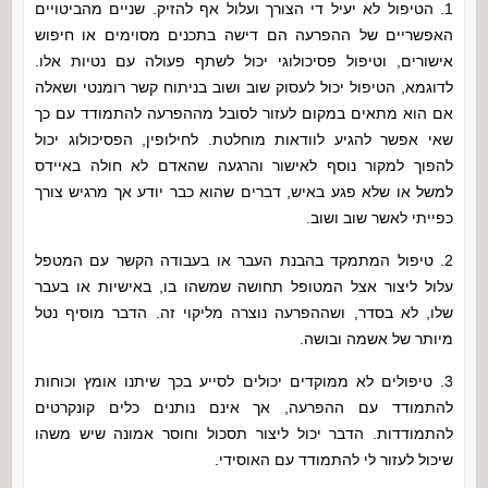
1. הטיפול לא יעיל די הצורך ועלול אף להזיק. שניים מהביטויים
האפשריים של ההפרעה הם דישה בתכנים מסוימים או חיפוש
אישורים, וטיפול פסיכולוגי יכול לשתף פעולה עם נטיות אלו.
לדוגמא, הטיפול יכול לעסוק שוב ושוב בניתוח קשר רומנטי ושאלה
אם הוא מתאים במקום לעזור לסובל מההפרעה להתמודד עם כך
שאי אפשר להגיע לוודאות מוחלטת. לחילופין, הפסיכולוג יכול
להפוך למקור נוסף לאישור והרגעה שהאדם לא חולה באיידס
למשל או שלא פגע באיש, דברים שהוא כבר יודע אך מרגיש צורך
כפייתי לאשר שוב ושוב.
2. טיפול המתמקד בהבנת העבר או בעבודה הקשר עם המטפל
עלול ליצור אצל המטופל תחושה שמשהו בו, באישיות או בעבר
שלו, לא בסדר, ושההפרעה נוצרה מליקוי זה. הדבר מוסיף נטל
מיותר של אשמה ובושה.
3. טיפולים לא ממוקדים יכולים לסייע בכך שיתנו אומץ וכוחות
להתמודד עם ההפרעה, אך אינם נותנים כלים קונקרטים
להתמודדות. הדבר יכול ליצור תסכול וחוסר אמונה שיש משהו
שיכול לעזור לי להתמודד עם האוסידי.