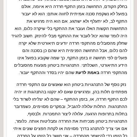
בחלק הקודם, התחושה בזמן התקף חרדה היא איומה, אולם
בפועל לא נשקפת סכנה אמיתית לחווה אותם: הוא לא יעבור
התקף לב, לא יתעלף ולא ישתגע. אם הוא היה מרגיש את
התחושות הקשות האלו ועובר את ההתקף בלי שיקרה כלום, הוא
היה לומד שהוא יכול לעבור את ההתקף מבלי להינזק. חשוב להגיד
שחלק מהסובלים מהתקפי חרדה יודעים תיאורטית שלא יקרה
להם כלום, אבל התחושה הפנימית היא שהם כן בסכנה והם
פועלים לפי תחושה זו בזמן התקף, כך שמה שקובע בפועל אינו
הידע התיאורטי, השכלתני. התנהגויות ביטחון מונעות מהסובלים
מהתקפי חרדה
באמת לדעת
שהם יהיו בסדר וההתקף יעבור.
נזק נוסף של התנהגויות ביטחון הוא שאנשים עם התקפי חרדה
מפתחים תלות בהן, ומרגישים שאם לא ינקטו בהתנהגות זו יהיה
לכם התקף חרדה, או, בזמן ההתקף – שהם לא יצליחו לשרוד בלי
ההתנהגות. התלות עלולה להגביל, ובמקרים מסוימים, כשמדובר
בתלות בתרופות הרגעה, עלולה ליצור התמכרות. ולבסוף,
התנהגויות ביטחון מנכיחות את החרדה ומבליטות אותה. כלומר,
אם אני צריך להתנהג בדרך מסוימת או לקחת חפצים שונים איתי
כל הזמן כדי להישמר מהחרדה – אני חושב כל הזמן על החרדה