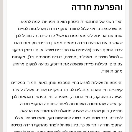
והפרעת חרדה
הצד השני של התנהגויות ביטחון הוא הימנעויות. למה להגיע
מראש למצב בו אני עלול לחוות התקף חרדה ואז לנסות לסיים
אותו אם אני יכול להימנע ממנו מראש? קו חשיבה זה מוביל לכך
שאנשים עם הפרעת חרדה נמנעים ממגוון דברים: מקומות בהם
עברו התקף בעבר (ולעיתים גם מדברים שעשו או חוו בזמן התקף
– למשל משירים, מאכלים, אנשים, בגדים מסוימים וכו’), מקומות
צפופים, פעילות פיזית שמעלה את הדופק, נסיעה למקום מרוחק
מהבית ועוד.
הימנעויות עלולות לפגוע בחיי המבצע אותן באופן חמור. במקרים
קיצוניים חיי האדם מוגבלים לביתו. במקרים אחרים עלולה להיות
פגיעה בתעסוקה, בחיי החברה, משפחה וחיי הפנאי. דוגמאות לכך
הן: אישה שהתפטרה מעבודתה לאחר שחוותה התקפי חרדה
חוזרים, כיוון שהרגישה שאינה מסוגלת להתמודד עם הנהיגה
לעבודה. גבר שטס פעם בשנה לחופשות סקי, ומאז שהחלו אצלו
התקפי חרדה ויתר על כך, כיוון שהחל לפחד מהתקף חרדה בטיסה.
בני משפחה שאינם נוסעים יותר לטיולים יחד כפי שאהבו לעשות