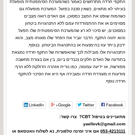
התקפי חרדה מתרחשים כאמור כשהמערכת הסימפטתית מופעלת
בעיתוי לא מתאים, כשאין סכנה בפועל. המערכת מופעלת גם
כשהמוח שופט את המצב כמסוכן. אם האדם רואה מצבים
מסוימים או את ההתמודדות עמם ללא התנהגויות ביטחון
כמסוכנים, יש סיכוי לא רע שהמערכת הסימפטתית שלו תפעל
והוא יחווה התקף. הדבר יגביר את הפחד שלו מאותו מצב, והוא
ידבק ביתר עוז בהימנעות או בהתנהגות הביטחון. בנוסף,
התנהגויות אלו מובילות לכך שהאפשרות של התקף חרדה נמצאת
בתודעה של האדם חלקים נכבדים ביום, בין אם בצורת מחשבה
מפורשת, או ידיעה עמומה, כמו נורית אזהרה הדולקת ללא הרף.
מודעות זו מעוררת חרדה ומגבירה אף היא את הסיכוי להתקף
חרדה נוסף.
LinkedIn
Google+
Twitter
Facebook
מתעניינים בטיפול CBT? צרו קשר:
yaellevk@gmail.com
053-4213111
אם איני זמינה טלפונית, נא לשלוח וואטסאפ או