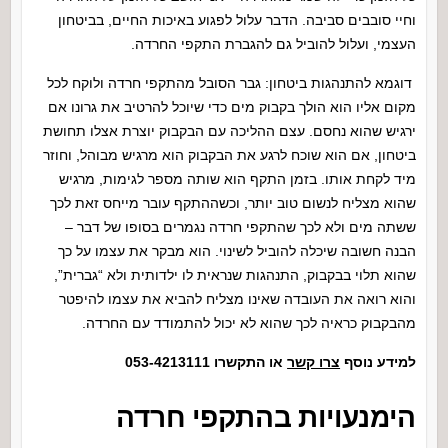
וחיי סובבים סביבה. הדבר עלול לפגוע באיכות החיים, בביטחון
העצמי, ועלול להוביל גם להגברת התקפי החרדה.
דוגמא להתנהגות ביטחון: גבר הסובל מהתקפי חרדה ולוקח לכל
מקום אליו הוא הולך בקבוק מים כדי שיוכל להרטיב את גרונו אם
ירגיש שהוא נחסם. עצם ההליכה עם הבקבוק יוצרת אצלו תחושת
ביטחון, אם הוא שוכח לרגע את הבקבוק הוא מרגיש מבוהל, וחוזר
מיד לקחת אותו. בזמן התקף הוא שותה מספר לגימות, מרגיש
שהוא מצליח לנשום טוב יותר, וכשההתקף עובר מייחס זאת לכך
ששתה מים ולא לכך שהתקפי חרדה נגמרים בסופו של דבר –
הבנה חשובה שיכלה להוביל לשינוי. הוא מבקר את עצמו על כך
שהוא תלוי בבקבוק, התנהגות שנראית לו ילדותית ולא “גברית”,
והוא רואה את העובדה שאינו מצליח להביא את עצמו להיפטר
מהבקבוק כראיה לכך שהוא לא יכול להתמודד עם החרדה.
למידע נוסף
צרו קשר
או התקשרו 053-4213111
הימנעויות בהתקפי חרדה