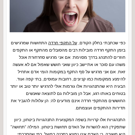
כפי שכתבתי בחלק הקודם,
על התקפי חרדה
התחושות שמרגישים
בזמן התקף חרדה מובילות רבים מהסובלים מהתקף או התקפים
חוזרים להתנהג בדרך מסוימת: אם אני מרגיש סחרחורת אוכל
משהו עם סוכר או אתיישב כיוון שאני חושש שאפול אם לא אעשה
זאת. אם אני מרגיש על סף התקף במקומות הומי אדם אתחיל
להימנע ממקומות כמו קניונים, רחובות עמוסים, בתי קפה ועוד.
הבעיה היא שהתנהגויות אלו גורמות אולי להרגיש יותר טוב או יותר
בטוחים באותו רגע, אבל הן מובילות גם לתוצאה שאנשים
החוששים מהתקפי חרדה אינם מודעים לה: הן עלולות להגביר את
תדירות ההתקפים ועוצמתם.
התנהגויות אלו קרויות בשפה המקצועית התנהגויות ביטחון, כיוון
שתפקידן הוא להשרות על האדם תחושת ביטחון. המילה “תחושה”
היא חשובה, כי האדם אינו נמצא בסכנה בפועל. כפי שהסברתי