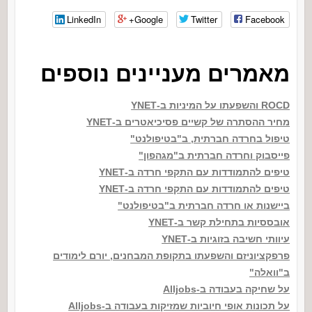
LinkedIn
Google+
Twitter
Facebook
מאמרים מעניינים נוספים
ROCD והשפעתו על המיניות ב-YNET
מחיר ההסתרה של קשיים פסיכיאטרים ב-YNET
טיפול בחרדה חברתית, ב"בטיפולנט"
פייסבוק וחרדה חברתית ב"מגהפון"
טיפים להתמודדות עם התקפי חרדה ב-YNET
טיפים להתמודדות עם התקפי חרדה ב-YNET
ביישנות או חרדה חברתית ב"בטיפולנט"
אובססיות בתחילת קשר ב-YNET
עיוותי חשיבה בזוגיות ב-YNET
פרפקציוניזם והשפעתו בתקופת המבחנים, יורם לימודים
ב"וואלה"
על שחיקה בעבודה ב-Alljobs
על תכונות אופי חיוביות שמזיקות בעבודה ב-Alljobs